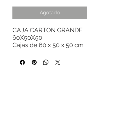
Agotado
CAJA CARTON GRANDE
60X50X50
Cajas de 60 x 50 x 50 cm
para electrónica,
pequeños
electrodomésticos, ropa y
objetos grandes, pero no
tan pesados. Cajas muy
grandes pueden usarse
para llevar almohadas,
acolchados, sábanas, y
cuidar que no pesen más
de 25 o 30 kg.