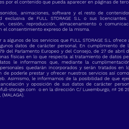
es por el contenido que pueda aparecer en páginas de terc
 sonidos, animaciones, software y el resto de contenido
d exclusiva de FULL STORAGE S.L o sus licenciantes.
ción, cesión, reproducción, almacenamiento o comunicac
on el consentimiento expreso de la misma.
 a algunos de los servicios que FULL STORAGE S.L ofrece a
lgunos datos de carácter personal. En cumplimiento de l
9 del Parlamento Europeo y del Consejo, de 27 de abril de
nas físicas en lo que respecta al tratamiento de datos per
 datos le informamos que, mediante la cumplimentació
 personales quedarán incorporados y serán tratados en l
 de poderle prestar y ofrecer nuestros servicios así como
Web. Asimismo, le informamos de la posibilidad de que eje
 cancelación y oposición de sus datos de carácter person
full-storage.com
o en la dirección C/ Luxemburgo, nº 26
 (MALAGA).