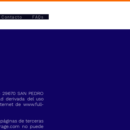
Contacto
FAQs
26 29670 SAN PEDRO
d derivada del uso
Internet de
www.full-
 páginas de terceras
orage.com
no puede