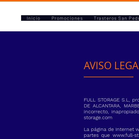
Inicio
Promociones
Trasteros San Ped
AVISO LEGA
FULL STORAGE S.L, pro
DE ALCANTARA, MARBEL
incorrecto, inapropiad
storage.com
La página de Internet
w
partes que
www.full-s