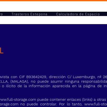
ro
Trasteros Estepona
Calculadora de Espacio
L
vista con CIF B93642429, dirección C/ Luxemburgo, nº 
LA, (MALAGA), no puede asumir ninguna responsabilida
o o ilícito de la información aparecida en la página de 
ww.full-storage.com
puede contener enlaces (links) a otras
torage.com
no puede controlar. Por lo tanto,
www.full-st